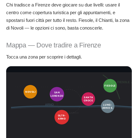
Chi tradisce a Firenze deve giocare su due livelli: usare il
centro come copertura turistica per gli appuntamenti, e
spostarsi fuori città per tutto il resto. Fiesole, il Chianti, la zona
di Novoli — le opzioni ci sono, basta conoscerle.
Mappa — Dove tradire a Firenze
Tocca una zona per scoprire i dettagli.
FIESOLE ▲
FIESOLE
NOVOLI
SAN
LORENZO
SANTA
CROCE
ARNO
LUNG-
ARNO E.
CENTRO STORICO
OLTR-
ARNO