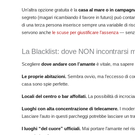
Un’altra opzione gratuita è la
casa al mare o in campagn
segreto (magari ricambiando il favore in futuro) può conta
di una terza persona inserisce sempre una variabile di risc
servono anche
le scuse per giustificare l’assenza
— senza 
La Blacklist: dove NON incontrarsi 
Scegliere
dove andare con l’amante
è vitale, ma sapere
Le proprie abitazioni.
Sembra ovvio, ma l’eccesso di confi
casa sono spie perfette.
Locali del centro o bar affollati.
La possibilità di incrocia
Luoghi con alta concentrazione di telecamere.
I modern
Lasciare l’auto in questi parcheggi potrebbe lasciare un tr
I luoghi “del cuore” ufficiali.
Mai portare l’amante nel rist